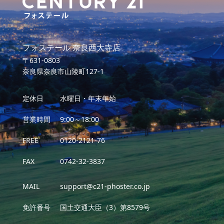
フォステール 奈良西大寺店
〒631-0803
奈良県奈良市山陵町127-1
定休日
水曜日・年末年始
営業時間
9:00～18:00
FREE
0120-2121-76
FAX
0742-32-3837
MAIL
support@c21-phoster.co.jp
免許番号
国土交通大臣（3）第8579号