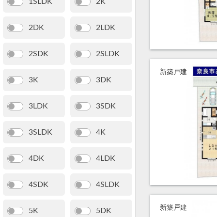
1SLDK
2K
2DK
2LDK
2SDK
2SLDK
新築戸建
3K
3DK
3LDK
3SDK
3SLDK
4K
4DK
4LDK
4SDK
4SLDK
新築戸建
5K
5DK