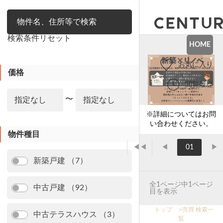
絞り込み
検索条件リセット
HOME
お気に入り
価格
閲覧履歴
〜
※詳細についてはお問
い合わせください。
物件種目
◀◀
◀
01
▶
新築戸建 （7）
全1ページ中1ページ
中古戸建 （92）
目を表示
トップ
>
売買 検索一
中古テラスハウス （3）
覧