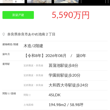
5,590万円
新築戸建
奈良県奈良市あやめ池南２丁目
建物構造/階建
木造/2階建
築年月
【令和8年】2026年08月 / 築0年
最寄駅
菖蒲池駅徒歩8分
近鉄難波・奈良線
学園前駅徒歩20分
近鉄難波・奈良線
大和西大寺駅徒歩24分
近鉄難波・奈良線
間取り/面積
4SLDK
間取り
194.98m
2
/ 58.98坪
土地面積