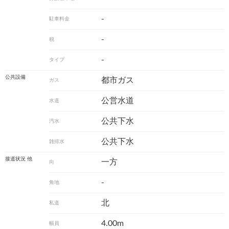
-
駐車料金
-
税
-
タイプ
公共設備
都市ガス
ガス
公営水道
水道
公共下水
汚水
公共下水
雑排水
接道状況 他
一方
向
-
角地
北
私道
4.00m
幅員