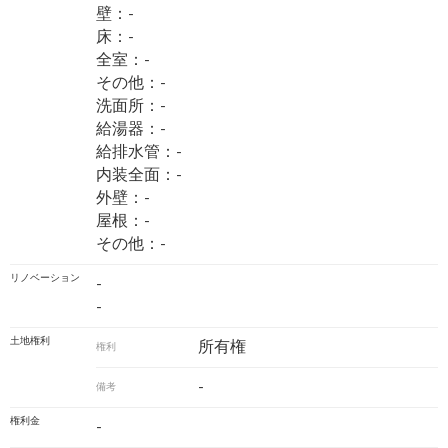
壁：-
床：-
全室：-
その他：-
洗面所：-
給湯器：-
給排水管：-
内装全面：-
外壁：-
屋根：-
その他：-
リノベーション
-
-
土地権利
所有権
権利
-
備考
権利金
-