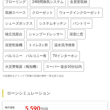
フローリング
24時間換気システム
全居室収納
収納スペース
クローゼット
ウォークインクローゼット
シューズボックス
システムキッチン
パントリー
独立洗面台
シャンプードレッサー
浴室に窓
浴室乾燥機
トイレ2ヶ所
温水洗浄便座
バルコニー バルコニー有
TVインターホン
火災警報器（報知機）
スーパー 徒歩10分以内
※設備名をクリックで対象の設備の物件一覧を絞り込み
ローンシミュレーション
5,590
物件価格
万円