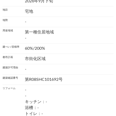
2026年9月下旬
地目
宅地
地勢
-
用途地域
第一種住居地域
-
建ぺい/容積率
60%/200%
都市計画
市街化区域
建築許可理由
-
建築確認番号
第R08SHC101692号
リフォーム
-
-
キッチン：-
浴槽：-
トイレ：-