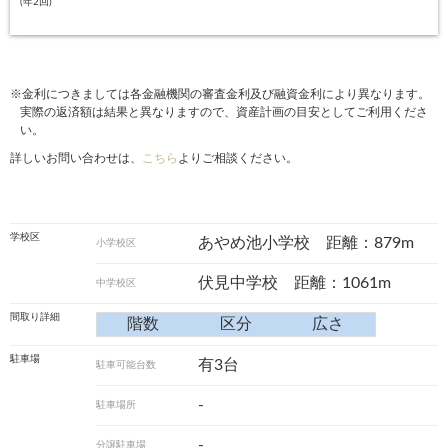
(年2回)
※金利につきましては各金融機関の審査金利及び融資金利により異なります。
実際の返済額は結果と異なりますので、資産計画の目安としてご利用くださ
い。
詳しいお問い合わせは、
こちら
よりご相談ください。
学校区
あやめ池小学校 距離：879m
小学校区
伏見中学校 距離：1061m
中学校区
間取り詳細
階数
区分
広さ
駐車場
有3台
駐車可能台数
-
駐車場所
-
分譲駐車場