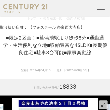
トップ
>
売買 検索一覧
>
売買 検索詳細
取り扱い店舗： 【フォステール 奈良西大寺店】
■限定2区画！■菖蒲池駅より徒歩8分■通勤通
学・生活便利な立地■収納豊富な4SLDK■長期優
良住宅■駐車3台可能■家事楽動線
登録日/2026年04月13日 更新日/2026年08月03日
18833
お問い合わせ番号/