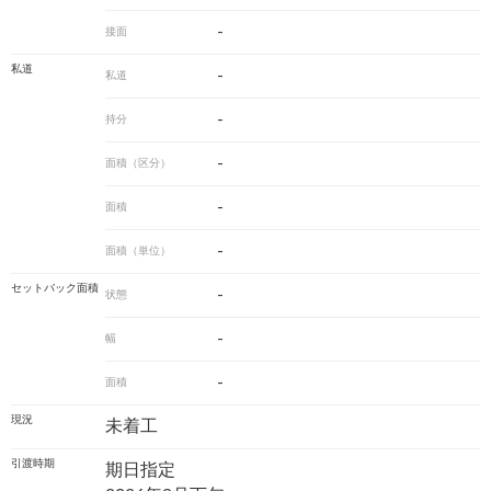
-
接面
私道
-
私道
-
持分
-
面積（区分）
-
面積
-
面積（単位）
セットバック面積
-
状態
-
幅
-
面積
現況
未着工
引渡時期
期日指定