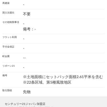
再建築
-
国土法届出
不要
その他制限事項
-
備考：-
フラット利用
-
手付金保証
-
町会費
--
リボーン21
-
備考
※土地面積にセットバック面積2.61平米を含む
※22条区域、第5種風致地区
取引態様
先物
センチュリー21ジャパン加盟店