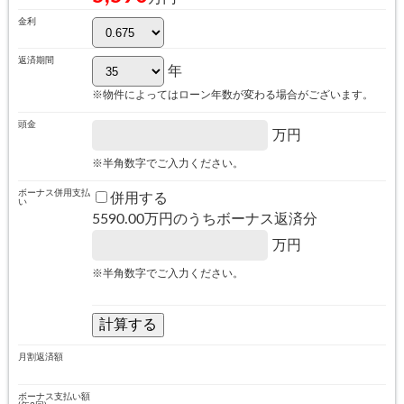
金利
返済期間
年
※物件によってはローン年数が変わる場合がございます。
頭金
万円
※半角数字でご入力ください。
ボーナス併用支払
併用する
い
5590.00
万円のうちボーナス返済分
万円
※半角数字でご入力ください。
月割返済額
ボーナス支払い額