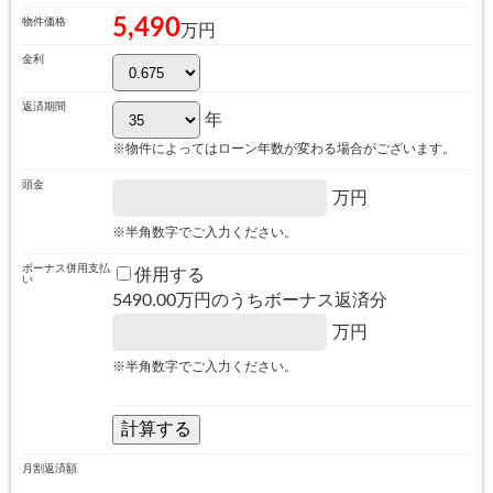
5,490
物件価格
万円
金利
返済期間
年
※物件によってはローン年数が変わる場合がございます。
頭金
万円
※半角数字でご入力ください。
ボーナス併用支払
併用する
い
5490.00
万円のうちボーナス返済分
万円
※半角数字でご入力ください。
月割返済額