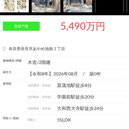
5,490万円
新築戸建
奈良県奈良市あやめ池南２丁目
建物構造/階建
木造/2階建
築年月
【令和8年】2026年08月 / 築0年
最寄駅
菖蒲池駅徒歩8分
近鉄難波・奈良線
学園前駅徒歩20分
近鉄難波・奈良線
大和西大寺駅徒歩24分
近鉄難波・奈良線
間取り/面積
5SLDK
間取り