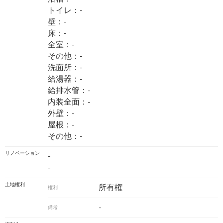
トイレ：-
壁：-
床：-
全室：-
その他：-
洗面所：-
給湯器：-
給排水管：-
内装全面：-
外壁：-
屋根：-
その他：-
リノベーション
-
-
土地権利
所有権
権利
-
備考