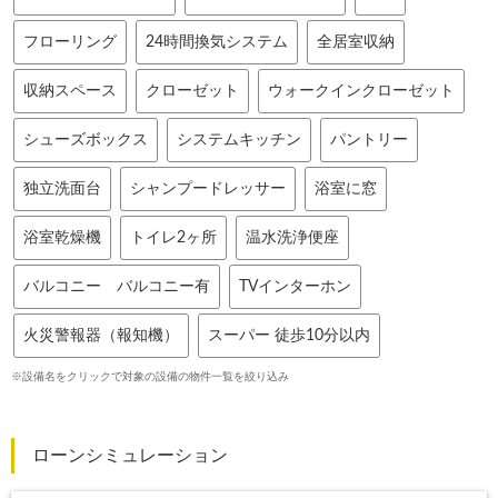
フローリング
24時間換気システム
全居室収納
収納スペース
クローゼット
ウォークインクローゼット
シューズボックス
システムキッチン
パントリー
独立洗面台
シャンプードレッサー
浴室に窓
浴室乾燥機
トイレ2ヶ所
温水洗浄便座
バルコニー バルコニー有
TVインターホン
火災警報器（報知機）
スーパー 徒歩10分以内
※設備名をクリックで対象の設備の物件一覧を絞り込み
ローンシミュレーション