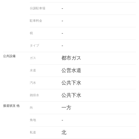
-
分譲駐車場
-
駐車料金
-
税
-
タイプ
公共設備
都市ガス
ガス
公営水道
水道
公共下水
汚水
公共下水
雑排水
接道状況 他
一方
向
-
角地
北
私道