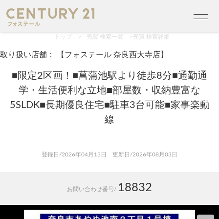
トップ
>
売買 検索一覧
>
売買 検索詳細
取り扱い店舗： 【フォステール 奈良西大寺店】
■限定2区画！■菖蒲池駅より徒歩8分■通勤通
学・生活便利な立地■部屋数・収納豊富な
5SLDK■長期優良住宅■駐車3台可能■家事楽動
線
登録日/2026年04月13日 更新日/2026年08月03日
18832
お問い合わせ番号/