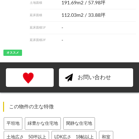
191.69m
2
/ 57.98坪
土地面積
112.03m
2
/ 33.88坪
延床面積
-
延床面積1F
-
延床面積2F
オススメ
お問い合わせ
この物件の主な特徴
平坦地
緑豊かな住宅地
閑静な住宅地
土地広さ 50坪以上
LDK広さ 18帖以上
和室