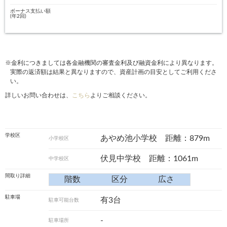
ボーナス支払い額
(年2回)
※金利につきましては各金融機関の審査金利及び融資金利により異なります。
実際の返済額は結果と異なりますので、資産計画の目安としてご利用くださ
い。
詳しいお問い合わせは、
こちら
よりご相談ください。
学校区
あやめ池小学校 距離：879m
小学校区
伏見中学校 距離：1061m
中学校区
間取り詳細
階数
区分
広さ
駐車場
有3台
駐車可能台数
-
駐車場所