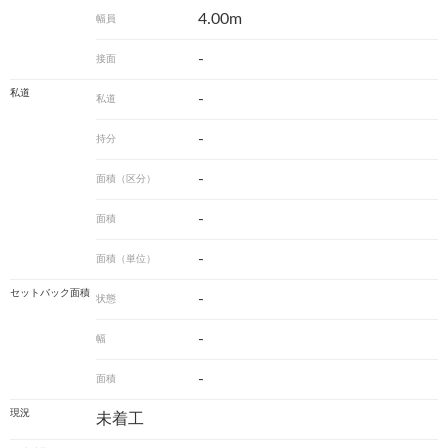
4.00m
幅員
-
接面
私道
-
私道
-
持分
-
面積（区分）
-
面積
-
面積（単位）
セットバック面積
-
状態
-
幅
-
面積
現況
未着工