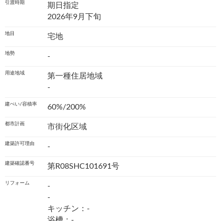
引渡時期
期日指定
2026年9月下旬
地目
宅地
地勢
-
用途地域
第一種住居地域
-
建ぺい/容積率
60%/200%
都市計画
市街化区域
建築許可理由
-
建築確認番号
第R08SHC101691号
リフォーム
-
-
キッチン：-
浴槽：-