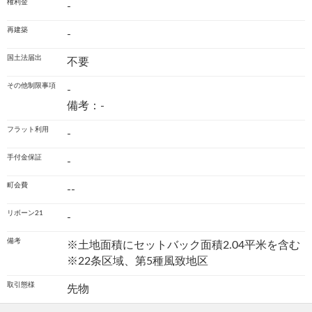
権利金
-
再建築
-
国土法届出
不要
その他制限事項
-
備考：-
フラット利用
-
手付金保証
-
町会費
--
リボーン21
-
備考
※土地面積にセットバック面積2.04平米を含む
※22条区域、第5種風致地区
取引態様
先物