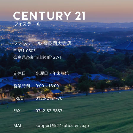
フォステール 奈良西大寺店
〒631-0803
奈良県奈良市山陵町127-1
定休日
水曜日・年末年始
営業時間
9:00～18:00
FREE
0120-2121-76
FAX
0742-32-3837
MAIL
support@c21-phoster.co.jp