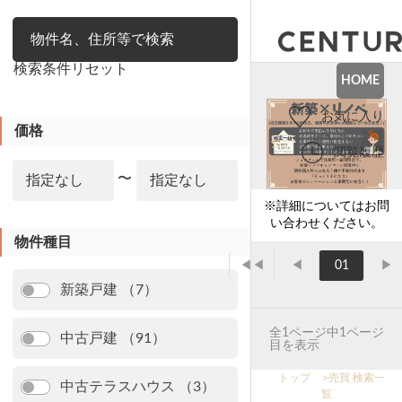
絞り込み
検索条件リセット
HOME
お気に入り
価格
閲覧履歴
〜
※詳細についてはお問
い合わせください。
物件種目
◀◀
◀
01
▶
新築戸建 （7）
全1ページ中1ページ
中古戸建 （91）
目を表示
トップ
>
売買 検索一
中古テラスハウス （3）
覧