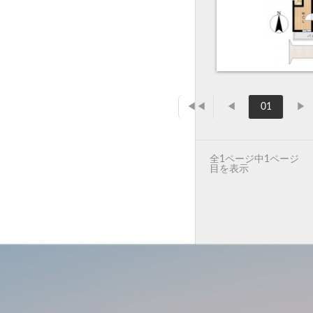
◀◀
◀
01
▶
全1ページ中1ページ
目を表示