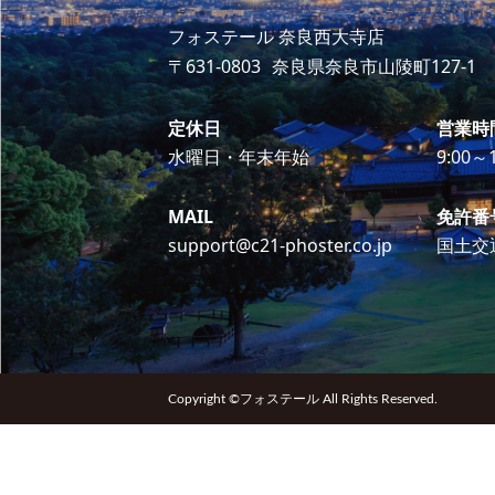
フォステール 奈良西大寺店
〒631-0803
奈良県奈良市山陵町127-1
定休日
営業時
水曜日・年末年始
9:00～1
MAIL
免許番
support@c21-phoster.co.jp
国土交
Copyright ©フォステール All Rights Reserved.