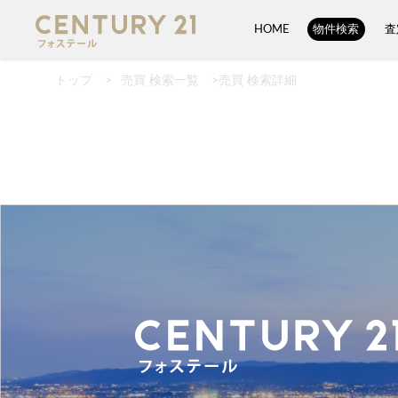
HOME
物件検索
査
トップ
>
売買 検索一覧
>
売買 検索詳細