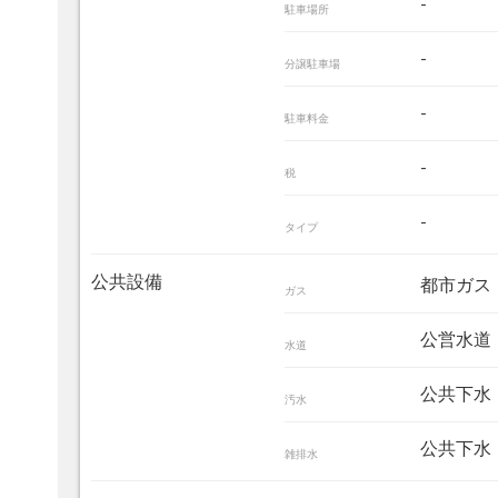
-
駐車場所
-
分譲駐車場
-
駐車料金
-
税
-
タイプ
公共設備
都市ガス
ガス
公営水道
水道
公共下水
汚水
公共下水
雑排水