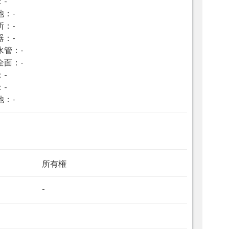
：-
他：-
所：-
器：-
水管：-
全面：-
：-
：-
他：-
所有権
-