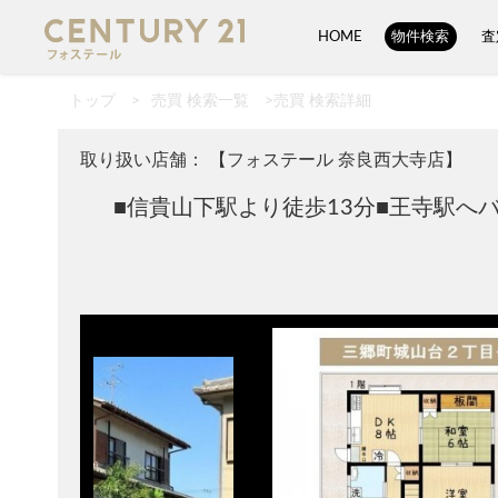
HOME
物件検索
査
トップ
>
売買 検索一覧
>
売買 検索詳細
取り扱い店舗： 【フォステール 奈良西大寺店】
■信貴山下駅より徒歩13分■王寺駅へ