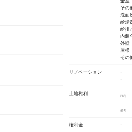
全室
その
洗面
給湯
給排
内装
外壁
屋根
その
-
リノベーション
-
土地権利
権利
備考
-
権利金