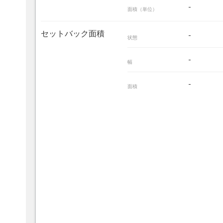
-
面積（単位）
セットバック面積
-
状態
-
幅
-
面積