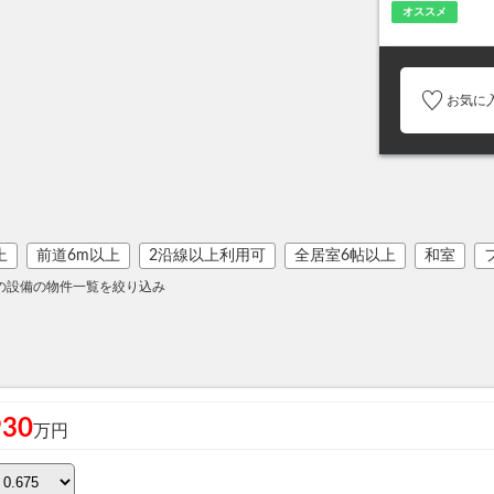
オススメ
お気に
上
前道6m以上
2沿線以上利用可
全居室6帖以上
和室
の設備の物件一覧を絞り込み
930
万円