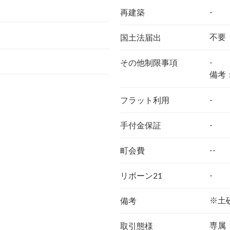
-
再建築
不要
国土法届出
-
その他制限事項
備考
-
フラット利用
-
手付金保証
--
町会費
-
リボーン21
※土
備考
専属
取引態様