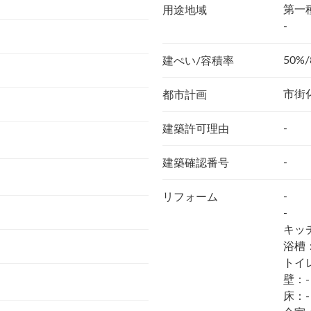
第一
用途地域
-
50%/
建ぺい/容積率
市街
都市計画
-
建築許可理由
-
建築確認番号
-
リフォーム
-
キッ
浴槽
トイ
壁：-
床：-