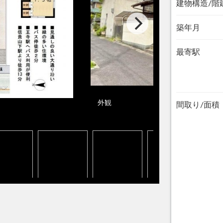
建物構造/階
築年月
最寄駅
外観
間取り/面積