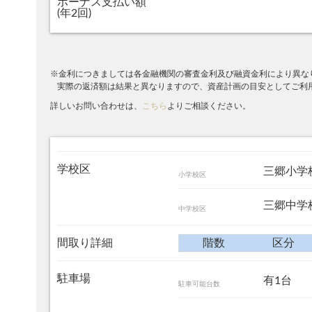
ボーナス支払い額
(年2回)
※金利につきましては各金融機関の審査金利及び融資金利により異な
実際の返済額は結果と異なりますので、資産計画の目安としてご利
詳しいお問い合わせは、
こちら
よりご相談ください。
学校区
三郷小学
小学校区
三郷中学校
中学校区
間取り詳細
階数
区分
駐車場
有1台
駐車可能台数