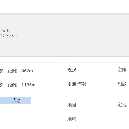
ります。
用ください。
空家
現況
校 距離：867m
相談
引渡時期
 距離：1135m
---
広さ
宅地
地目
-
地勢