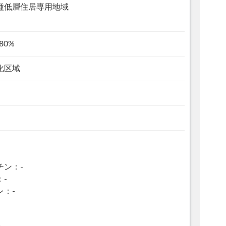
種低層住居専用地域
80%
化区域
チン：-
：-
レ：-