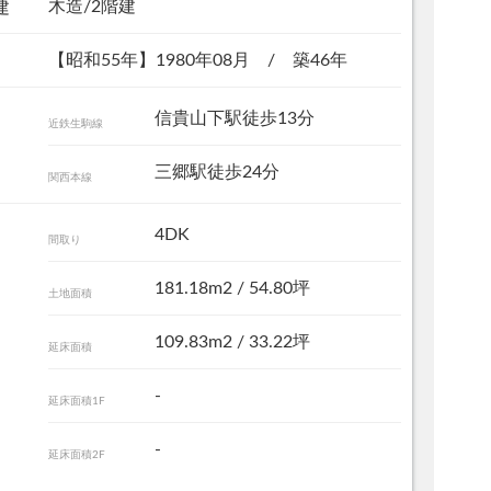
木造/2階建
建
【昭和55年】1980年08月 / 築46年
信貴山下駅徒歩13分
近鉄生駒線
三郷駅徒歩24分
関西本線
玄関
4DK
間取り
181.18m
2
/ 54.80坪
土地面積
109.83m
2
/ 33.22坪
延床面積
-
延床面積1F
-
延床面積2F