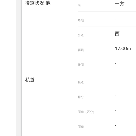
接道状況 他
一方
向
-
角地
西
公道
17.00m
幅員
-
接面
私道
-
私道
-
持分
-
面積（区分）
-
面積