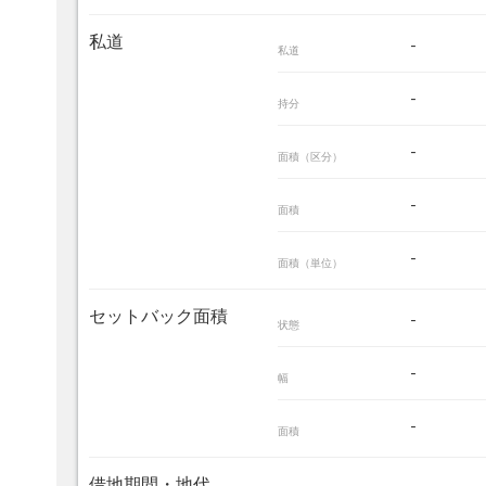
私道
-
私道
-
持分
-
面積（区分）
-
面積
-
面積（単位）
セットバック面積
-
状態
-
幅
-
面積
借地期間・地代