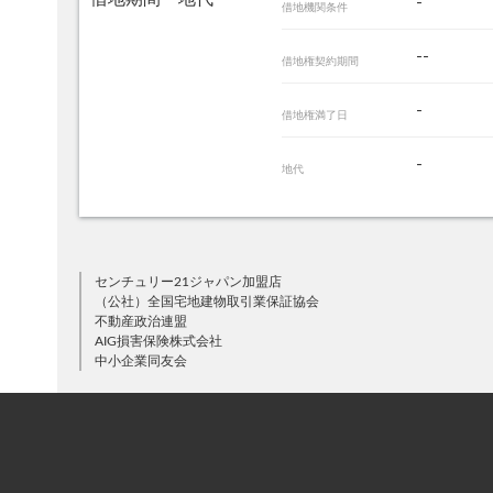
-
借地機関条件
--
借地権契約期間
-
借地権満了日
-
地代
センチュリー21ジャパン加盟店
（公社）全国宅地建物取引業保証協会
不動産政治連盟
AIG損害保険株式会社
中小企業同友会