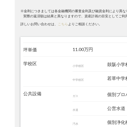
※金利につきましては各金融機関の審査金利及び融資金利により異な
実際の返済額は結果と異なりますので、資産計画の目安としてご利
詳しいお問い合わせは、
こちら
よりご相談ください。
11.00万円
坪単価
学校区
鼓阪小学校
小学校区
若草中学校
中学校区
公共設備
個別プロ
ガス
公営水道
水道
個別浄化
汚水