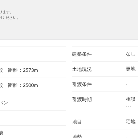
ります。
用ください。
なし
建築条件
更地
土地現況
 距離：2573m
-
引渡条件
 距離：2500m
相談
引渡時期
パン
---
宅地
地目
槽
-
地勢