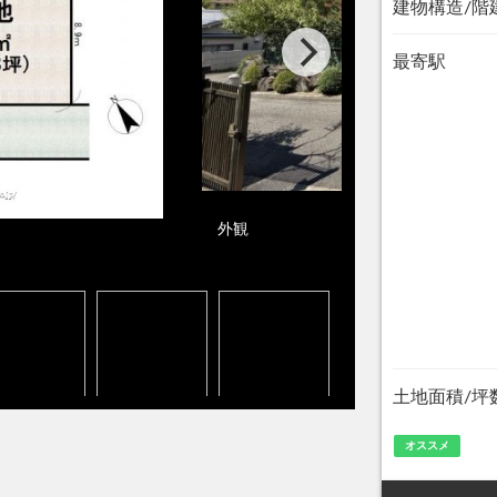
建物構造/階
最寄駅
外観
土地面積/坪
オススメ