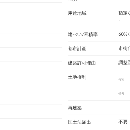
指定
用途地域
-
60%/
建ぺい/容積率
市街
都市計画
調整
建築許可理由
土地権利
権利
備考
-
再建築
不要
国土法届出