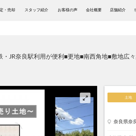
定・売却
スタッフ紹介
お客様の声
会社概要
店舗紹介
鉄・JR奈良駅利用が便利■更地■南西角地■敷地広々
土地
奈良県奈