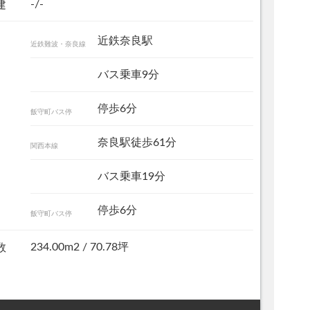
-/-
建
近鉄奈良駅
近鉄難波・奈良線
バス乗車9分
停歩6分
飯守町バス停
奈良駅徒歩61分
関西本線
バス乗車19分
停歩6分
飯守町バス停
234.00m
2
/ 70.78坪
数