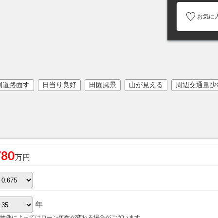
お気に
側道路面す
日当り良好
田園風景
山が見える
周辺交通量少
780
万円
年
物件によってはローン年数が変わる場合がございます。