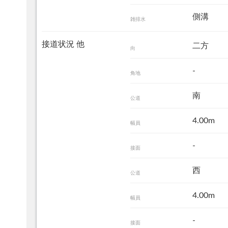
側溝
雑排水
接道状況 他
二方
向
-
角地
南
公道
4.00m
幅員
-
接面
西
公道
4.00m
幅員
-
接面