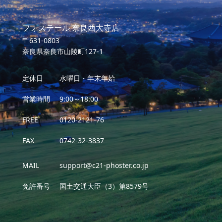
フォステール 奈良西大寺店
〒631-0803
奈良県奈良市山陵町127-1
定休日
水曜日・年末年始
営業時間
9:00～18:00
FREE
0120-2121-76
FAX
0742-32-3837
MAIL
support@c21-phoster.co.jp
免許番号
国土交通大臣（3）第8579号