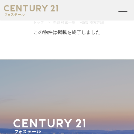
トップ
>
売買 検索一覧
>
売買 検索詳細
この物件は掲載を終了しました