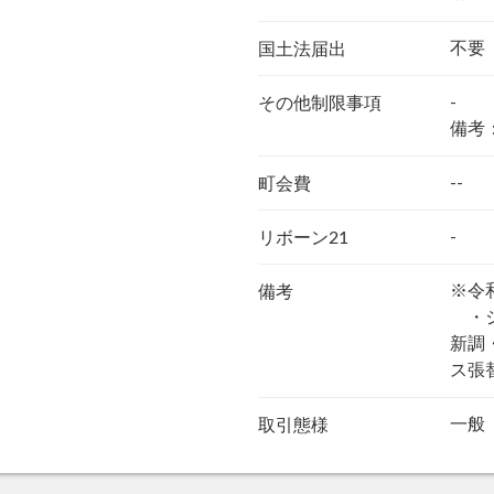
不要
国土法届出
-
その他制限事項
備考
--
町会費
-
リボーン21
※令
備考
・シ
新調
ス張
一般
取引態様