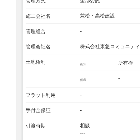
全部委託
管理方式
兼松・高松建設
施工会社名
-
管理組合
株式会社東急コミュニティ
管理会社名
土地権利
所有権
権利
-
備考
-
フラット利用
-
手付金保証
相談
引渡時期
---