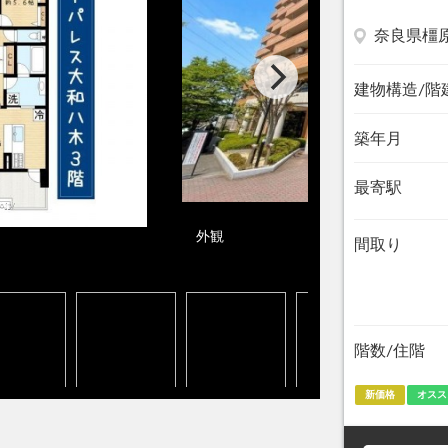
奈良県橿
建物構造/階
築年月
最寄駅
外観
間取り
階数/住階
新価格
オスス