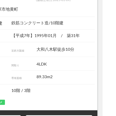
(価格公表日:2025-01-09)
原市地黄町
鉄筋コンクリート造/10階建
建
【平成7年】1995年01月 / 築31年
大和八木駅徒歩10分
近鉄大阪線
リビング
4LDK
間取り
89.33m
2
専有面積
10階 / 3階
メ