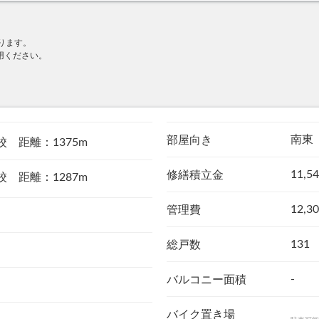
ります。
用ください。
南東
部屋向き
 距離：1375m
11,5
修繕積立金
 距離：1287m
12,3
管理費
131
総戸数
-
バルコニー面積
バイク置き場