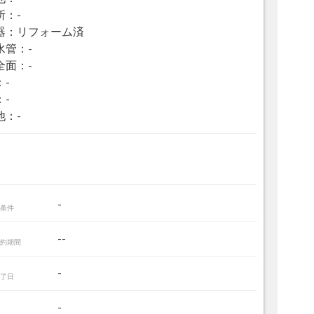
所：-
器：リフォーム済
水管：-
全面：-
：-
：-
他：-
-
条件
--
約期間
-
了日
-