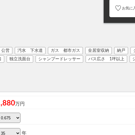
お気に
 公営
汚水 下水道
ガス 都市ガス
全居室収納
納戸
口
独立洗面台
シャンプードレッサー
バス広さ 1坪以上
1,880
万円
年