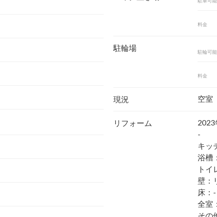
駐車可能
料金
駐輪場
駐輪可能
料金
空室
現況
202
リフォーム
-
キッ
浴槽
トイ
壁：
床：-
全室
その