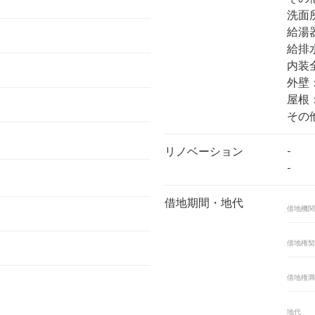
洗面
給湯
給排
内装
外壁
屋根
その
-
リノベーション
-
借地期間・地代
借地機関
借地権契
借地権満
地代