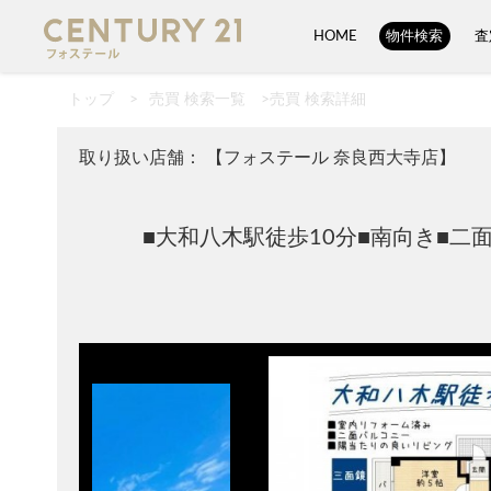
HOME
物件検索
査
トップ
>
売買 検索一覧
>
売買 検索詳細
取り扱い店舗： 【フォステール 奈良西大寺店】
■大和八木駅徒歩10分■南向き■