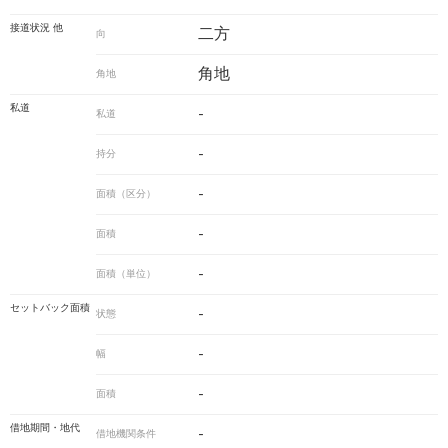
接道状況 他
二方
向
角地
角地
私道
-
私道
-
持分
-
面積（区分）
-
面積
-
面積（単位）
セットバック面積
-
状態
-
幅
-
面積
借地期間・地代
-
借地機関条件