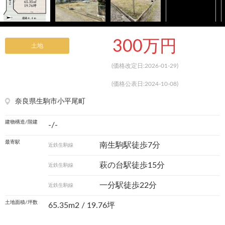
300万円
土地
(価格改定日:2026-01-29)
(価格公表日:2024-10-08)
奈良県生駒市小平尾町
建物構造/階建
-/-
最寄駅
南生駒駅徒歩7分
近鉄生駒線
萩の台駅徒歩15分
近鉄生駒線
一分駅徒歩22分
近鉄生駒線
土地面積/坪数
65.35m
2
/ 19.76坪