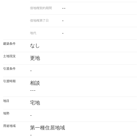
--
借地権契約期間
-
借地権満了日
-
地代
建築条件
なし
土地現況
更地
引渡条件
-
引渡時期
相談
---
地目
宅地
地勢
-
用途地域
第一種住居地域
-