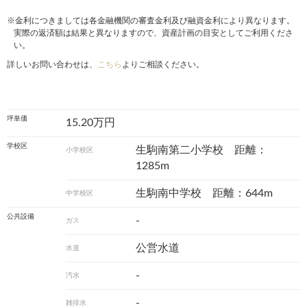
※金利につきましては各金融機関の審査金利及び融資金利により異なります。
実際の返済額は結果と異なりますので、資産計画の目安としてご利用くださ
い。
詳しいお問い合わせは、
こちら
よりご相談ください。
坪単価
15.20万円
学校区
生駒南第二小学校 距離：
小学校区
1285m
生駒南中学校 距離：644m
中学校区
公共設備
-
ガス
公営水道
水道
-
汚水
-
雑排水