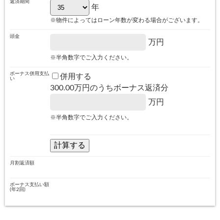
返済期間
年
※物件によってはローン年数が変わる場合がございます。
頭金
万円
※半角数字でご入力ください。
ボーナス併用支払
併用する
い
300.00
万円のうちボーナス返済分
万円
※半角数字でご入力ください。
月割返済額
ボーナス支払い額
(年2回)