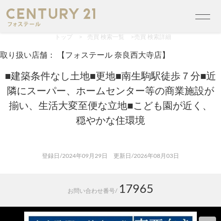
トップ
>
売買 検索一覧
>
売買 検索詳細
取り扱い店舗： 【フォステール 奈良西大寺店】
■建築条件なし土地■更地■南生駒駅徒歩７分■近
隣にスーパー、ホームセンター等の商業施設が
揃い、生活大変至便な立地■こども園が近く、
穏やかな住環境
登録日/2024年09月29日 更新日/2026年08月03日
17965
お問い合わせ番号/