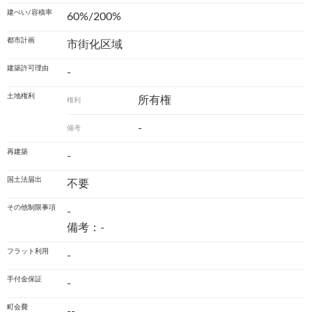
建ぺい/容積率
60%/200%
都市計画
市街化区域
建築許可理由
-
土地権利
所有権
権利
-
備考
再建築
-
国土法届出
不要
その他制限事項
-
備考：-
フラット利用
-
手付金保証
-
町会費
--