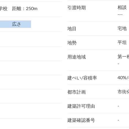
相談
引渡時期
学校 距離：250m
---
広さ
宅地
地目
平坦
地勢
第一
用途地域
-
40%/
建ぺい/容積率
市街
都市計画
-
建築許可理由
-
建築確認番号