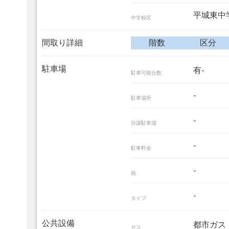
平城東中
中学校区
間取り詳細
階数
区分
駐車場
有-
駐車可能台数
-
駐車場所
-
分譲駐車場
-
駐車料金
-
税
-
タイプ
公共設備
都市ガス
ガス