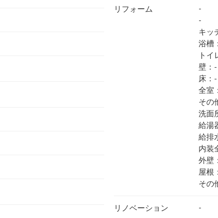
-
リフォーム
-
キッ
浴槽
トイ
壁：-
床：-
全室
その
洗面
給湯
給排
内装
外壁
屋根
その
-
リノベーション