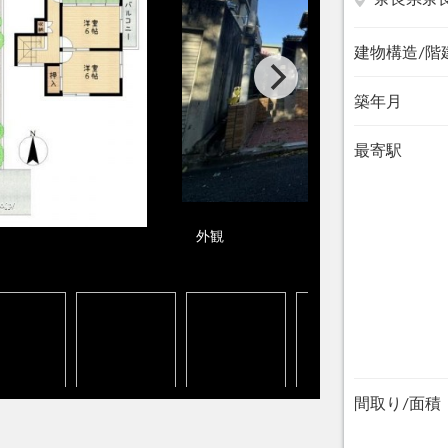
建物構造/階
築年月
最寄駅
外観
間取り/面積