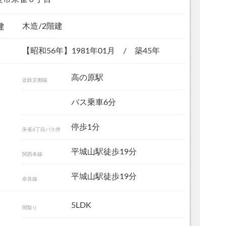
木造/2階建
建
【昭和56年】1981年01月 / 築45年
高の原駅
近鉄京都線
バス乗車6分
玄関
停歩1分
朱雀6丁目バス停
平城山駅徒歩19分
関西本線
平城山駅徒歩19分
奈良線
5LDK
間取り