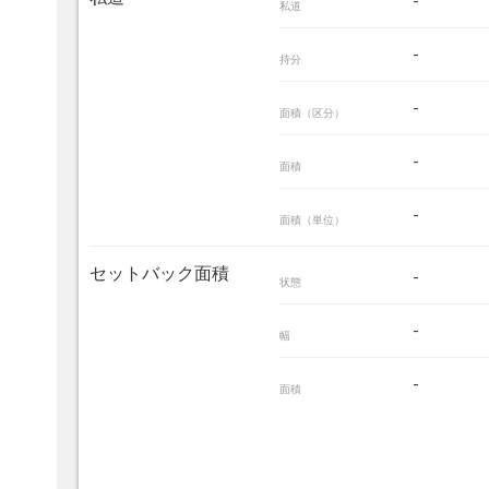
-
私道
-
持分
-
面積（区分）
-
面積
-
面積（単位）
セットバック面積
-
状態
-
幅
-
面積