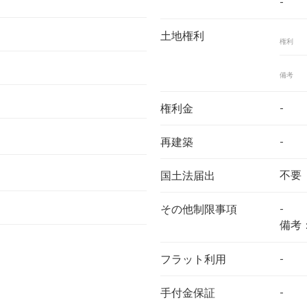
-
土地権利
権利
備考
-
権利金
-
再建築
不要
国土法届出
-
その他制限事項
備考
-
フラット利用
-
手付金保証