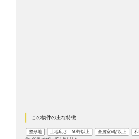
この物件の主な特徴
整形地
土地広さ 50坪以上
全居室6帖以上
和