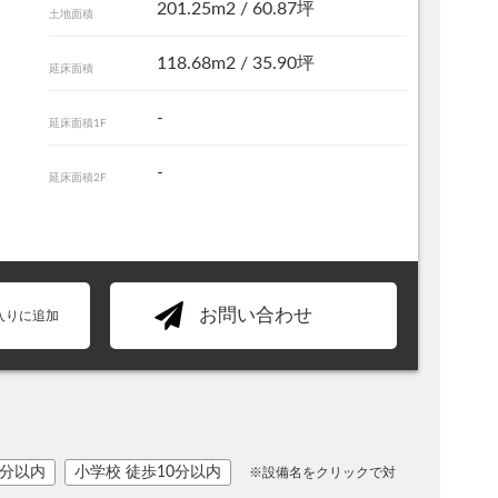
201.25m
2
/ 60.87坪
土地面積
118.68m
2
/ 35.90坪
延床面積
-
延床面積1F
-
延床面積2F
お問い合わせ
入りに追加
0分以内
小学校 徒歩10分以内
※設備名をクリックで対