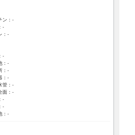
チン：-
：-
レ：-
：-
他：-
所：-
器：-
水管：-
全面：-
：-
：-
他：-