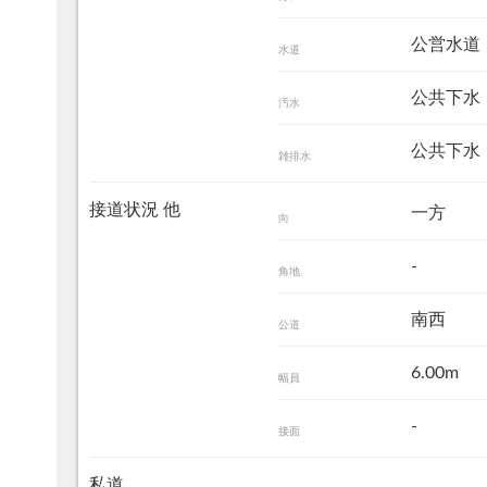
公営水道
水道
公共下水
汚水
公共下水
雑排水
接道状況 他
一方
向
-
角地
南西
公道
6.00m
幅員
-
接面
私道