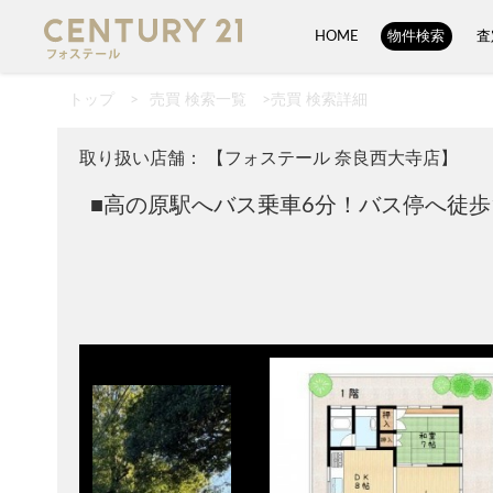
HOME
物件検索
査
トップ
>
売買 検索一覧
>
売買 検索詳細
取り扱い店舗： 【フォステール 奈良西大寺店】
■高の原駅へバス乗車6分！バス停へ徒