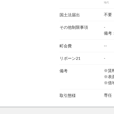
地代
不要
国土法届出
-
その他制限事項
備考
--
町会費
-
リボーン21
※賃料
備考
※表面
※借地
専任
取引態様