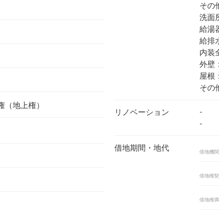
その
洗面
給湯
給排
内装
外壁
屋根
その
権（地上権）
-
リノベーション
-
借地期間・地代
借地機関
借地権契
借地権満