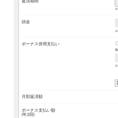
返済期間
※
頭金
※
ボーナス併用支払い
9
※
月割返済額
ボーナス支払い額
(年2回)