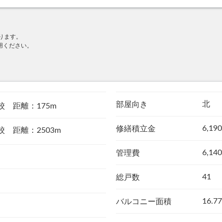
ります。
用ください。
北
部屋向き
校 距離：175m
6,19
修繕積立金
 距離：2503m
6,14
管理費
41
総戸数
16.7
バルコニー面積