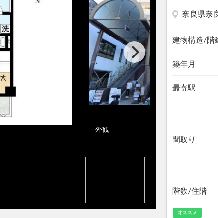
奈良県奈
建物構造/階
築年月
最寄駅
外観
間取り
階数/住階
オススメ