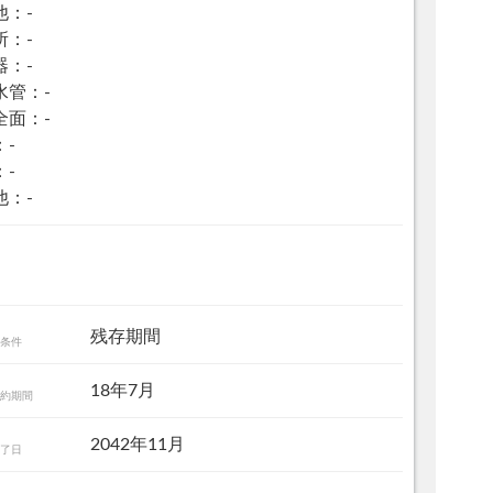
他：-
所：-
器：-
水管：-
全面：-
：-
：-
他：-
残存期間
条件
18年7月
約期間
2042年11月
了日