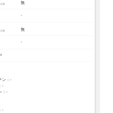
無
台数
-
無
台数
-
中
チン：-
：-
レ：-
：-