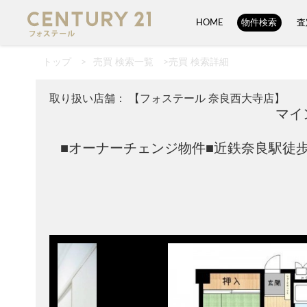
HOME
物件検索
査
トップ
>
売買 検索一覧
>
売買 検索詳細
取り扱い店舗： 【フォステール 奈良西大寺店】
マイ
■オーナーチェンジ物件■近鉄奈良駅徒