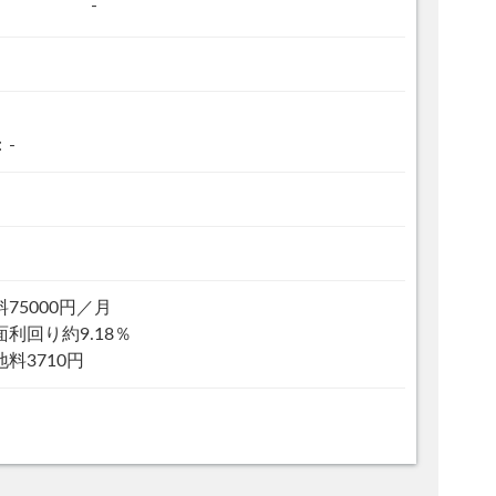
-
：-
75000円／月
利回り約9.18％
料3710円