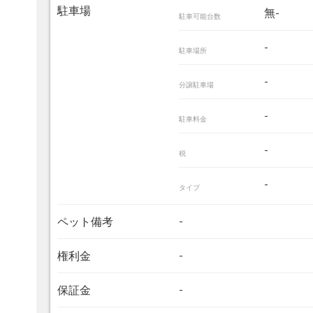
駐車場
無-
駐車可能台数
-
駐車場所
-
分譲駐車場
-
駐車料金
-
税
-
タイプ
-
ペット備考
-
権利金
-
保証金