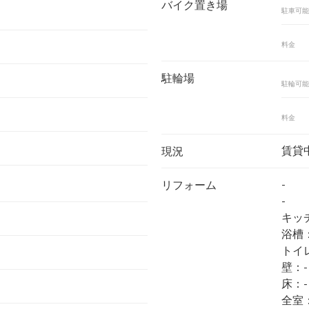
バイク置き場
駐車可能
料金
駐輪場
駐輪可能
料金
賃貸
現況
-
リフォーム
-
キッ
浴槽
トイ
壁：-
床：-
全室