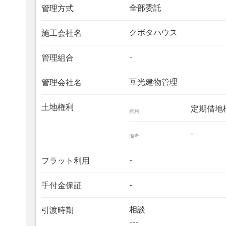
全部委託
管理方式
クボタハウス
施工会社名
-
管理組合
互光建物管理
管理会社名
土地権利
定期借地
権利
-
備考
-
フラット利用
-
手付金保証
相談
引渡時期
---