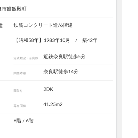
良市餅飯殿町
鉄筋コンクリート造/6階建
建
【昭和58年】1983年10月 / 築42年
近鉄奈良駅徒歩5分
近鉄難波・奈良線
奈良駅徒歩14分
関西本線
その他現地
2DK
間取り
41.25m
2
専有面積
6階 / 6階