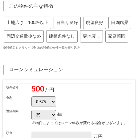
この物件の主な特徴
土地広さ 100坪以上
日当り良好
眺望良好
田園風景
周辺交通量少なめ
建築条件なし
更地渡し
家庭菜園
※設備名をクリックで対象の設備の物件一覧を絞り込み
ローンシミュレーション
500
物件価格
万円
金利
返済期間
年
※物件によってはローン年数が変わる場合がございます。
頭金
万円