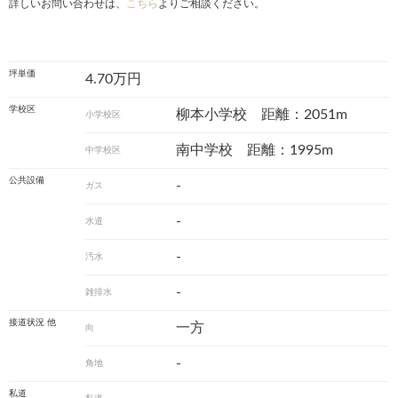
詳しいお問い合わせは、
こちら
よりご相談ください。
坪単価
4.70万円
学校区
柳本小学校 距離：2051m
小学校区
南中学校 距離：1995m
中学校区
公共設備
-
ガス
-
水道
-
汚水
-
雑排水
接道状況 他
一方
向
-
角地
私道