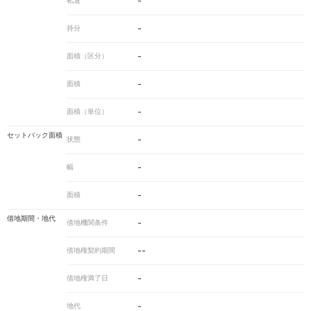
-
私道
-
持分
-
面積（区分）
-
面積
-
面積（単位）
セットバック面積
-
状態
-
幅
-
面積
借地期間・地代
-
借地機関条件
--
借地権契約期間
-
借地権満了日
-
地代