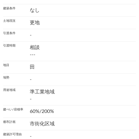
建築条件
なし
土地現況
更地
引渡条件
-
引渡時期
相談
---
地目
田
地勢
-
用途地域
準工業地域
-
建ぺい/容積率
60%/200%
都市計画
市街化区域
建築許可理由
-