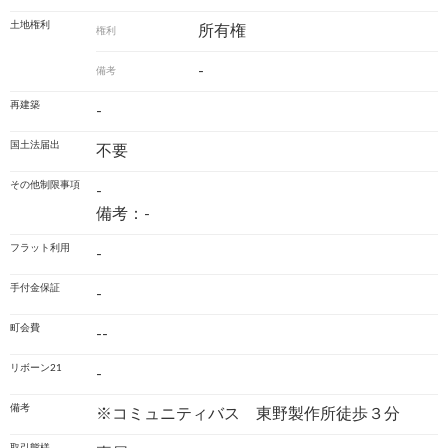
土地権利
所有権
権利
-
備考
再建築
-
国土法届出
不要
その他制限事項
-
備考：-
フラット利用
-
手付金保証
-
町会費
--
リボーン21
-
備考
※コミュニティバス 東野製作所徒歩３分