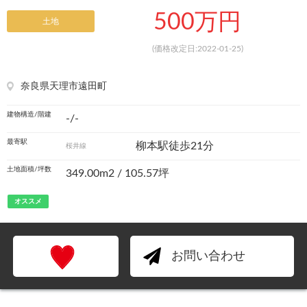
500万円
土地
(価格改定日:2022-01-25)
奈良県天理市遠田町
建物構造/階建
-/-
最寄駅
柳本駅徒歩21分
桜井線
土地面積/坪数
349.00m
2
/ 105.57坪
オススメ
お問い合わせ