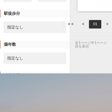
駅徒歩分
◀◀
◀
01
▶
全1ページ中1ページ
築年数
目を表示
小学校区
中学校区