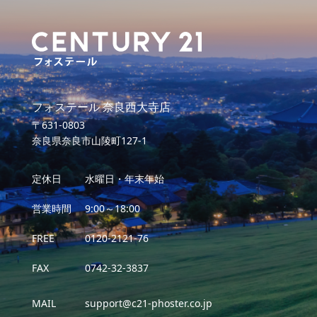
フォステール 奈良西大寺店
〒631-0803
奈良県奈良市山陵町127-1
定休日
水曜日・年末年始
営業時間
9:00～18:00
FREE
0120-2121-76
FAX
0742-32-3837
MAIL
support@c21-phoster.co.jp