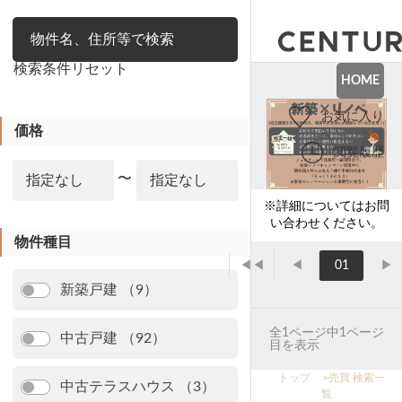
絞り込み
検索条件リセット
HOME
お気に入り
価格
閲覧履歴
〜
※詳細についてはお問
い合わせください。
物件種目
◀◀
◀
01
▶
新築戸建 （9）
全1ページ中1ページ
中古戸建 （92）
目を表示
トップ
>
売買 検索一
中古テラスハウス （3）
覧