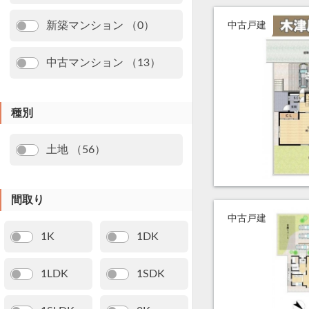
新築マンション （0）
中古戸建
中古マンション （13）
種別
土地 （56）
間取り
中古戸建
1K
1DK
1LDK
1SDK