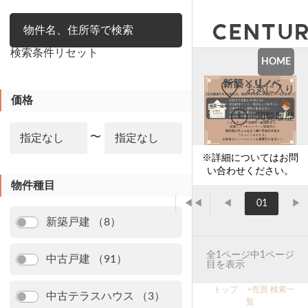
絞り込み
検索条件リセット
HOME
お気に入り
価格
閲覧履歴
〜
※詳細についてはお問
い合わせください。
物件種目
◀◀
◀
01
▶
新築戸建 （8）
全1ページ中1ページ
中古戸建 （91）
目を表示
トップ
>
売買 検索一
中古テラスハウス （3）
覧