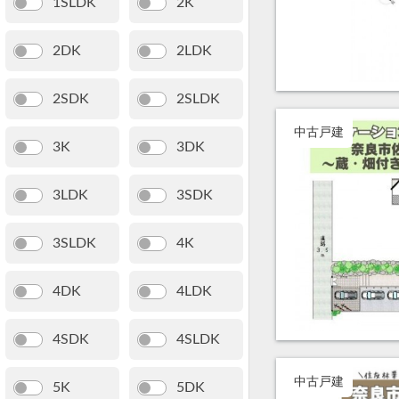
1SLDK
2K
2DK
2LDK
2SDK
2SLDK
中古戸建
3K
3DK
3LDK
3SDK
3SLDK
4K
4DK
4LDK
4SDK
4SLDK
中古戸建
5K
5DK