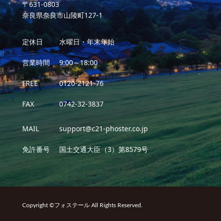
〒631-0803
奈良県奈良市山陵町127-1
定休日
水曜日・年末年始
営業時間
9:00～18:00
FREE
0120-2121-76
FAX
0742-32-3837
MAIL
support@c21-phoster.co.jp
免許番号
国土交通大臣（3）第8579号
Copyright ©フォステール All Rights Reserved.