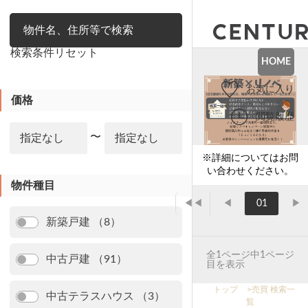
絞り込み
検索条件リセット
HOME
お気に入り
価格
閲覧履歴
〜
※詳細についてはお問
い合わせください。
物件種目
◀◀
◀
01
▶
新築戸建 （8）
全1ページ中1ページ
中古戸建 （91）
目を表示
トップ
>
売買 検索一
中古テラスハウス （3）
覧