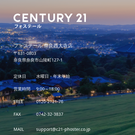
フォステール 奈良西大寺店
〒631-0803
奈良県奈良市山陵町127-1
定休日
水曜日・年末年始
営業時間
9:00～18:00
FREE
0120-2121-76
FAX
0742-32-3837
MAIL
support@c21-phoster.co.jp