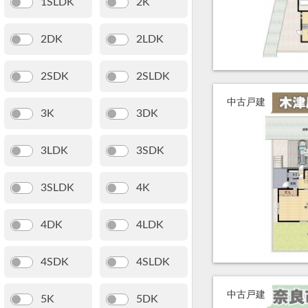
1SLDK
2K
2DK
2LDK
2SDK
2SLDK
中古戸建
3K
3DK
3LDK
3SDK
3SLDK
4K
4DK
4LDK
4SDK
4SLDK
中古戸建
5K
5DK