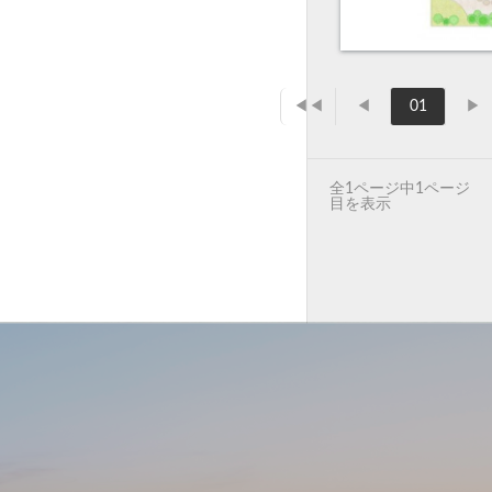
◀◀
◀
01
▶
全1ページ中1ページ
目を表示