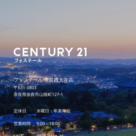
フォステール 奈良西大寺店
〒631-0803
奈良県奈良市山陵町127-1
定休日
水曜日・年末年始
営業時間
9:00～18:00