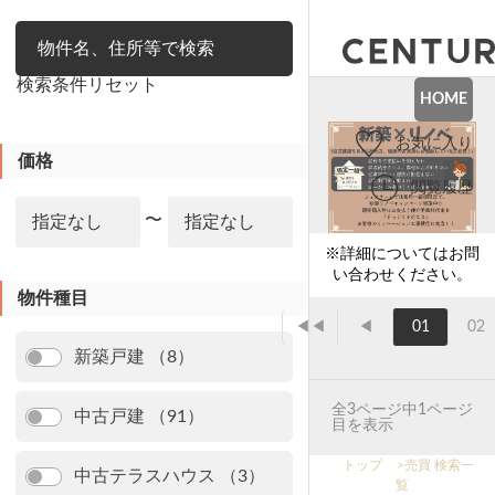
絞り込み
検索条件リセット
HOME
お気に入り
価格
閲覧履歴
〜
※詳細についてはお問
い合わせください。
物件種目
◀◀
◀
01
02
新築戸建 （8）
全3ページ中1ページ
中古戸建 （91）
目を表示
トップ
>
売買 検索一
中古テラスハウス （3）
覧