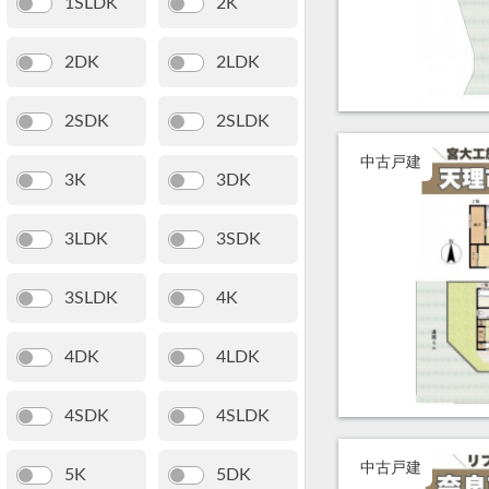
1SLDK
2K
2DK
2LDK
2SDK
2SLDK
中古戸建
3K
3DK
3LDK
3SDK
3SLDK
4K
4DK
4LDK
4SDK
4SLDK
中古戸建
5K
5DK