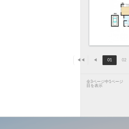
◀◀
◀
01
02
全3ページ中1ページ
目を表示