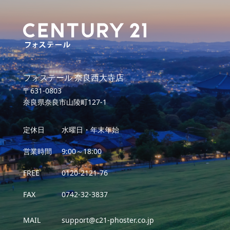
フォステール 奈良西大寺店
〒631-0803
奈良県奈良市山陵町127-1
定休日
水曜日・年末年始
営業時間
9:00～18:00
FREE
0120-2121-76
FAX
0742-32-3837
MAIL
support@c21-phoster.co.jp