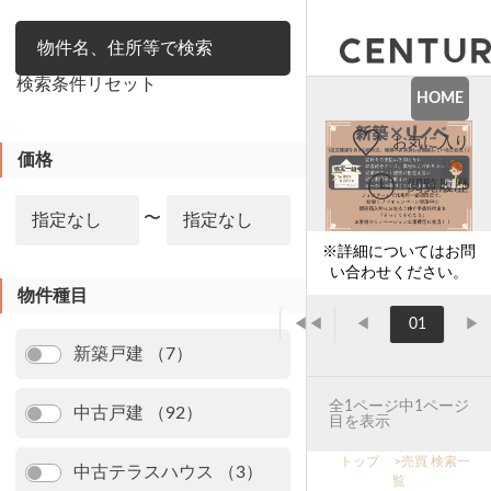
絞り込み
検索条件リセット
HOME
お気に入り
価格
閲覧履歴
〜
※詳細についてはお問
い合わせください。
物件種目
◀◀
◀
01
▶
新築戸建 （7）
全1ページ中1ページ
中古戸建 （92）
目を表示
トップ
>
売買 検索一
中古テラスハウス （3）
覧