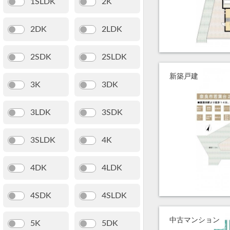
1SLDK
2K
2DK
2LDK
2SDK
2SLDK
新築戸建
3K
3DK
3LDK
3SDK
3SLDK
4K
4DK
4LDK
4SDK
4SLDK
中古マンション
5K
5DK